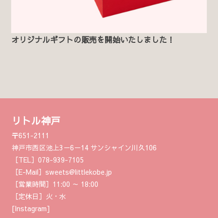
オリジナルギフトの販売を開始いたしました！
リトル神戸
〒651-2111
神戸市西区池上3－6－14 サンシャイン川久106
［TEL］078-939-7105
［E-Mail］sweets@littlekobe.jp
［営業時間］11:00 ～ 18:00
［定休日］火・水
[Instagram]