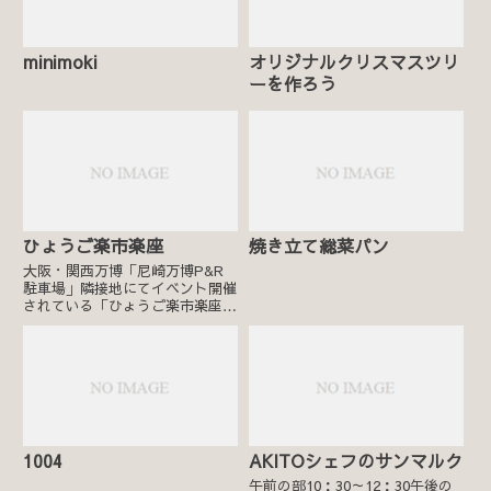
minimoki
オリジナルクリスマスツリ
ーを作ろう
ひょうご楽市楽座
焼き立て総菜パン
大阪・関西万博「尼崎万博P&R
駐車場」隣接地にてイベント開催
されている「ひょうご楽市楽座」
にリトル神戸が出店いたします。
万博会場ではお土産をゆっくり見
る余裕がない、というお声も聞き
ますので、ぜひお立ち寄りくださ
いませ。 ひょうご楽市楽座
公...
1004
AKITOシェフのサンマルク
午前の部10：30～12：30午後の