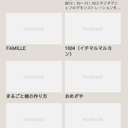
部13：30～15：30スタジオでシ
ェフのデモンストレーションを見
学後、カフェにて皿盛りデザート
（サンマルクを含む）をご試食い
ただきます。（ドリンク付き）お
土産はミルクジャムバウムクーヘ
ン＆トロピカルジャ...
FAMILLE
1004（イチマルマルヨ
ン）
まるごと桃の作り方
おめざや