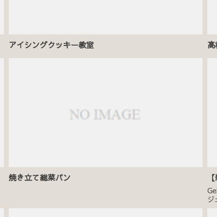
アイシングクッキー教室
髙
焼き立て総菜パン
【
G
ジ