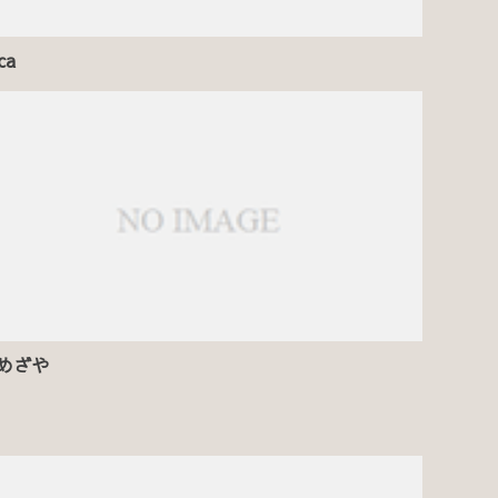
ca
めざや