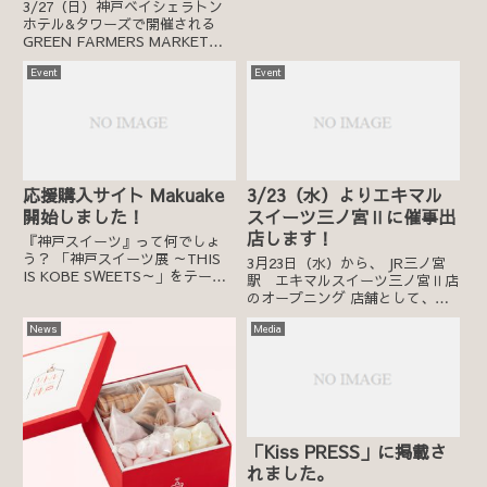
3/27（日）神戸ベイシェラトン
ホテル&タワーズで開催される
GREEN FARMERS MARKET
（グリーンファーマーズマーケッ
Event
Event
ト）にリトル神戸が出店します！
【販売日時】 2022年3月27日
（日）11:00～16:00 ※雨天の場...
応援購入サイト Makuake
3/23（水）よりエキマル
開始しました！
スイーツ三ノ宮Ⅱに催事出
店します！
『神戸スイーツ』って何でしょ
う？ 「神戸スイーツ展 ～THIS
3月23日（水）から、 JR三ノ宮
IS KOBE SWEETS～」をテーマ
駅 エキマルスイーツ三ノ宮Ⅱ店
に神戸のパティシエ達がこれまで
のオープニング 店舗として、リ
温めてきた、 究極のスイーツを
トル神戸が催事出店することとな
商品化し、新商品が買える「応援
News
Media
りました。 オリジナルのシュー
購入サイト Makuake」にて販売
クリームやプリン等の生菓子と新
致します！...
商品の焼き菓子のギフトBOXを
販売いたします。 お近くに...
「Kiss PRESS」に掲載さ
れました。