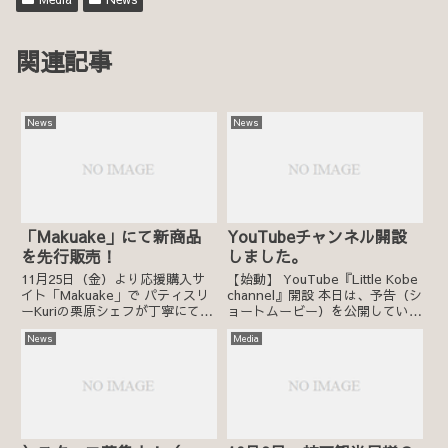
関連記事
News
News
「Makuake」にて新商品
YouTubeチャンネル開設
を先行販売！
しました。
11月25日（金）より応援購入サ
【始動】 YouTube『Little Kobe
イト「Makuake」で パティスリ
channel』開設 本日は、予告（シ
ーKuriの栗原シェフが丁寧にてご
ョートムービー）を公開していま
ねで作り上げた、新タイプのフル
す。 記念すべき第１回投稿は、
News
Media
ーツケーキ＜パン・ド・エピス・
明日7月15日17時頃UP予定で
オ・フリュイ＞ 🍊🍋🍇 の販売を
す。 チャンネル登録をお願いい
開始します！ 11月25日（金）
たします。 今後は毎週木曜日
10：30～公...
に...