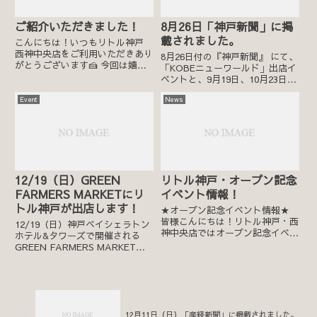
ご紹介いただきました！
8月26日「神戸新聞」に掲
載されました。
こんにちは！いつもリトル神戸
西神中央店をご利用いただきあり
8月26日付の『神戸新聞』 にて、
がとうございます🍰 今回は嬉し
「KOBEニューワールド」出店イ
いご報告を📣 神戸のおすすめ情
ベントと、9月19日、10月23日の
報を発信されている「神戸っこ」
スイーツ講習会が紹介されまし
ライター・みいみい様
Event
News
た。 →
(@mi_kobay)にリトル神戸 西神
中央店をご紹介いただきまし
た！...
12/19（日）GREEN
リトル神戸・オープン記念
FARMERS MARKETにリ
イベント情報！
トル神戸が出店します！
★オープン記念イベント情報★
皆様こんにちは！リトル神戸・西
12/19（日）神戸ベイシェラトン
神中央店ではオープン記念イベン
ホテル&タワーズで開催される
トを多数開催予定です！とっても
GREEN FARMERS MARKET
お得なイベントになっております
（グリーンファーマーズマーケッ
ので是非お見逃しなく！！ ＼＼
ト）にリトル神戸が出店します！
オープン～10月22日まで★各日
【販売日時】 2021年12月19日
先着10名様★／／税込2,0...
（日）11:00～16:00 ※荒天...
12月11日（日）「産経新聞」に掲載されました。