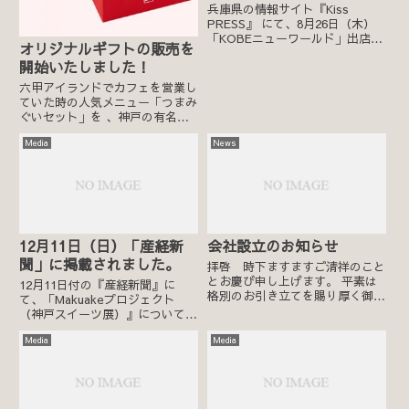
兵庫県の情報サイト『Kiss
PRESS』 にて、8月26日（木）
「KOBEニューワールド」出店イ
オリジナルギフトの販売を
ベントが紹介されました。 →
開始いたしました！
六甲アイランドでカフェを営業し
ていた時の人気メニュー「つまみ
ぐいセット」を 、神戸の有名ス
イーツシェフによって再現してい
Media
News
ただきました。 気になるスイー
ツをちょっとずつ、つまみ食い感
覚を楽しんでいただけるよう、バ
ラエティにとんだスイーツをご
用...
12月11日（日）「産経新
会社設立のお知らせ
聞」に掲載されました。
拝啓 時下ますますご清祥のこと
とお慶び申し上げます。 平素は
12月11日付の『産経新聞』に
格別のお引き立てを賜り厚く御礼
て、「Makuakeプロジェクト
申し上げます。 かねてより会社
（神戸スイーツ展）』について紹
設立の準備を進めておりました
介されました。
が、おかげさまで「株式会社リト
Media
Media
ル神戸」を設立する運びとなりま
した。 これも皆様のご支援とご
協...