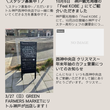
＼スタッフ募集中！／
10月6日 神戸観光局様の
「Feel KOBE 」にてご紹
＼スタッフ募集中✨／ただいまリ
介いただきました
トル神戸西神中央店では一緒に働
いてくださる方を募集中です。出
神戸観光局様の「Feel KOBE 」
来立てスイーツに囲まれて働いて
にて、10月23日開催の神戸マイ
みたい方、やる気のある方、ご応
スター髙杉シェフの講習会につい
募お待ちしております！ ・募集
て、ご紹介いただきました。 →
職種/ホールスタッフ・仕事内
Event
News
髙杉良和シェフによるトークショ
容/接客、簡単な調理、ラッピン
ー&試食会 - Feel KOBE 神戸公
グ...
式観光サイト (feel-kobe.j...
西神中央店 クリスマス～
年末年始のカフェ営業につ
いてのお知らせ
こんにちは！ いつも西神中央店
をご愛顧いただきまして誠にあり
がとうございます。 クリスマス
から年末年始のカフェ営業に関し
てまして下記のように変更がござ
いますのでご注意くださいませ。
3/27（日）GREEN
※物販は通常通り営業しておりま
FARMERS MARKETにリ
す。 本日より25日までプテ...
トル神戸が出店します！