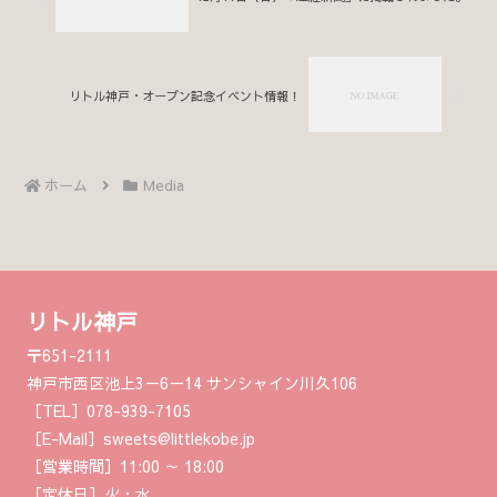
リトル神戸・オープン記念イベント情報！
ホーム
Media
リトル神戸
〒651-2111
神戸市西区池上3－6－14 サンシャイン川久106
［TEL］078-939-7105
［E-Mail］sweets@littlekobe.jp
［営業時間］11:00 ～ 18:00
［定休日］火・水