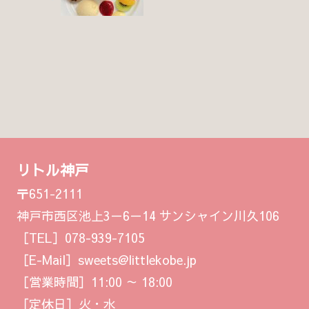
リトル神戸
〒651-2111
神戸市西区池上3－6－14 サンシャイン川久106
［TEL］078-939-7105
［E-Mail］sweets@littlekobe.jp
［営業時間］11:00 ～ 18:00
［定休日］火・水