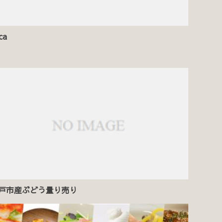
ca
戸市産ぶどう量り売り