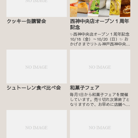
クッキー缶講習会
西神中央店オープン１周年
記念
✨西神中央店オープン１周年記念
10/18（金）～10/20（日）✨ お
かげさまでリトル神戸西神中央店
は１周年を迎えることができまし
た。いつもご利用いただいおりま
す皆様のおかげです💕ありがとう
ございます。ささやかではござい
ますが、日頃の感謝を...
シュトーレン食べ比べ会
和菓子フェア
毎月1日から和菓子フェアを開催
しています。売り切れ次第終了と
なりますので、お早めに店舗へお
立ち寄りくださいませ。