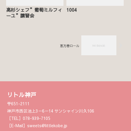
髙杉シェフ”葡萄ミルフィ
1004
ーユ”講習会
恵方巻ロール
リトル神戸
〒651-2111
神戸市西区池上3－6－14 サンシャイン川久106
［TEL］078-939-7105
［E-Mail］sweets@littlekobe.jp